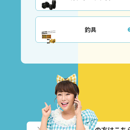
釣具
＼
通話無料！お急ぎの方はこち