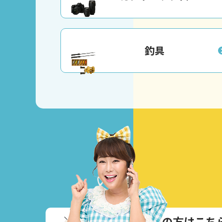
釣具
＼
通話無料！お急ぎの方はこち