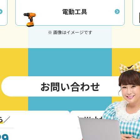
電動工具
※ 画像はイメージです
お問い合わせ
ら
／
＼
Webからのお問
29