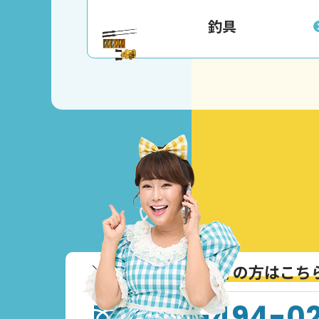
釣具
＼
通話無料！お急ぎの方はこち
0120-494-0