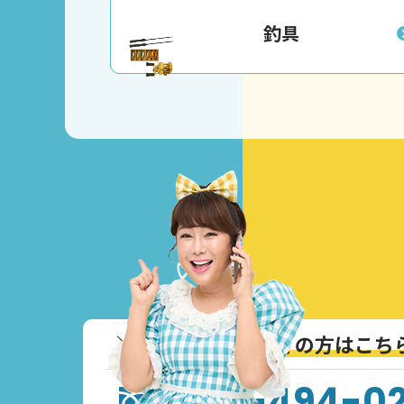
釣具
＼
通話無料！お急ぎの方はこち
0120-494-0