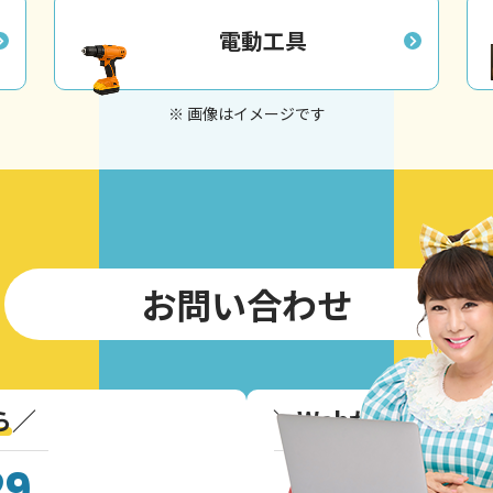
電動工具
※ 画像はイメージです
お問い合わせ
ら
／
＼
Webからのお問
29